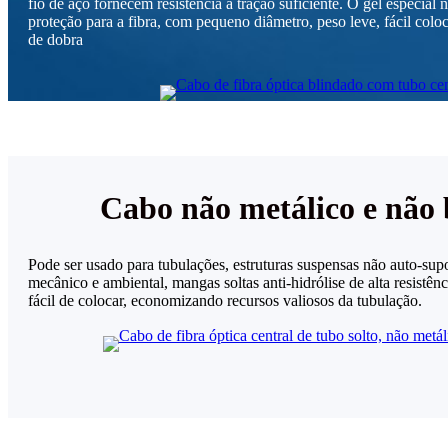
fio de aço fornecem resistência à tração suficiente. O gel especial
proteção para a fibra, com pequeno diâmetro, peso leve, fácil col
de dobra
Cabo não metálico e não
Pode ser usado para tubulações, estruturas suspensas não auto-s
mecânico e ambiental, mangas soltas anti-hidrólise de alta resistênc
fácil de colocar, economizando recursos valiosos da tubulação.