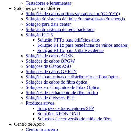
Testadores e ferramentas
Soluções para a indústria
Soluções de cabos ópticos soprados a ar (GCYFY)
Solução de sistema de linha de transmissão de energia
Solução para data center
Solução de sistema de rede backbone
Solução FTTX
Solução FTTx para edifícios altos
Solução FTTx para residências de vários andares
Solução FTTx para Villa Residence
Soluções de cabos ADSS
Soluções de cabos OPGW
Soluções de Cabos ASU
Soluções de cabos GYFTY
Soluções para caixas de distribuição de fibra óptica
Soluções de cabos de fibra óptica
Soluções em Conjuntos de Fibra Óptica
Soluções de fechamento de fibra óptica
Soluções de divisores PLC
Produtos ativos
Soluções de transceptores SFP
Soluções XPON ONU
Soluções de conversão de mídia de fibra
Centro de Apoio
Centro financeiro