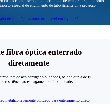
zir custos.Bom desempenho mecânico e de temperatura, tubo solto
 composto especial de enchimento de tubo garante uma proteção
e fibra óptica enterrado
diretamente
reto, fita de aço corrugado blindados, bainha dupla de PE
ão e resistência ao esmagamento e flexibilidade.