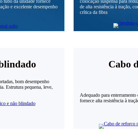
 no tubo da unidade fornece
colocação suspensa para redu
ocação e excelente desempenho
de alta resistência à tração,
crítica da fibra
 blindado
Cabo d
uportadas, bom desempenho
ia. Estrutura pequena, leve,
Adequado para enterramento di
fornece alta resistência à traç