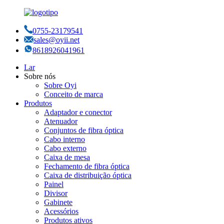
0755-23179541
sales@oyii.net
8618926041961
Lar
Sobre nós
Sobre Oyi
Conceito de marca
Produtos
Adaptador e conector
Atenuador
Conjuntos de fibra óptica
Cabo interno
Cabo externo
Caixa de mesa
Fechamento de fibra óptica
Caixa de distribuição óptica
Painel
Divisor
Gabinete
Acessórios
Produtos ativos