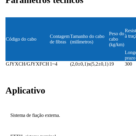
Resis
Peso do
à tra
Contagem
Tamanho do cabo
Código do cabo
cabo
de fibras
(milímetros)
(kg/km)
Long
prazo
GJYXCH/GJYXFCH
1~4
(2,0±0,1)x(5,2±0,1)
19
300
Aplicativo
Sistema de fiação externa.