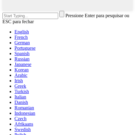
Pressione Enter para pesquisar ou
ESC para fechar
English
French
German
Portuguese
Spanish
Russian
Japanese
Korean
Arabic
Irish
Greek
Turkish
Italian
Danish
Romanian
Indonesian
Czech
Afrikaans
Swedish
Polish