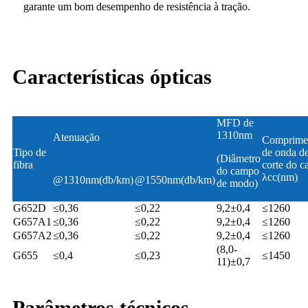
garante um bom desempenho de resistência à tração.
Características ópticas
MFD de
1310nm
Atenuação
Comprime
Tipo de
de onda d
(Diâmetro
fibra
corte do c
do campo
λcc(nm)
@1310nm(db/km)
@1550nm(db/km)
de modo)
G652D
≤0,36
≤0,22
9,2±0,4
≤1260
G657A1
≤0,36
≤0,22
9,2±0,4
≤1260
G657A2
≤0,36
≤0,22
9,2±0,4
≤1260
(8,0-
G655
≤0,4
≤0,23
≤1450
11)±0,7
Parâmetros técnicos