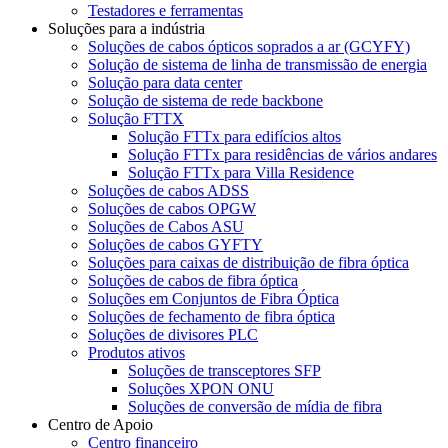
Testadores e ferramentas
Soluções para a indústria
Soluções de cabos ópticos soprados a ar (GCYFY)
Solução de sistema de linha de transmissão de energia
Solução para data center
Solução de sistema de rede backbone
Solução FTTX
Solução FTTx para edifícios altos
Solução FTTx para residências de vários andares
Solução FTTx para Villa Residence
Soluções de cabos ADSS
Soluções de cabos OPGW
Soluções de Cabos ASU
Soluções de cabos GYFTY
Soluções para caixas de distribuição de fibra óptica
Soluções de cabos de fibra óptica
Soluções em Conjuntos de Fibra Óptica
Soluções de fechamento de fibra óptica
Soluções de divisores PLC
Produtos ativos
Soluções de transceptores SFP
Soluções XPON ONU
Soluções de conversão de mídia de fibra
Centro de Apoio
Centro financeiro