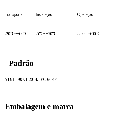
Transporte
Instalação
Operação
-20℃~+60℃
-5℃~+50℃
-20℃~+60℃
Padrão
YD/T 1997.1-2014, IEC 60794
Embalagem e marca